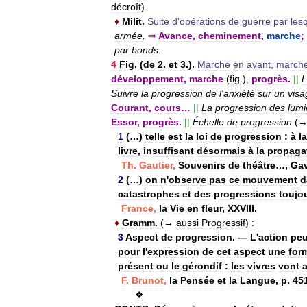
décroît
).
♦
Milit
.
Suite
d
'
opérations
de
guerre
par
les
armée
.
⇒
Avance
,
cheminement
,
marche
;
par
bonds
.
4
Fig
. (
de
2
.
et
3
.).
Marche
en
avant
,
march
développement
,
marche
(
fig
.),
progrès
.
||
L
Suivre
la
progression
de
l
'
anxiété
sur
un
visa
Courant
,
cours
…
||
La
progression
des
lumi
Essor
,
progrès
.
||
Échelle
de
progression
(
1
(…)
telle
est
la
loi
de
progression
:
à
la
livre
,
insuffisant
désormais
à
la
propaga
Th
.
Gautier
,
Souvenirs
de
théâtre
…,
Gav
2
(…)
on
n
'
observe
pas
ce
mouvement
d
catastrophes
et
des
progressions
toujo
France
,
la
Vie
en
fleur
,
XXVIII
.
♦
Gramm
.
(→
aussi
Progressif
)
:
3
Aspect
de
progression
.
—
L
'
action
peu
pour
l
'
expression
de
cet
aspect
une
for
présent
ou
le
gérondif
:
les
vivres
vont
F
.
Brunot
,
la
Pensée
et
la
Langue
,
p
.
45
❖