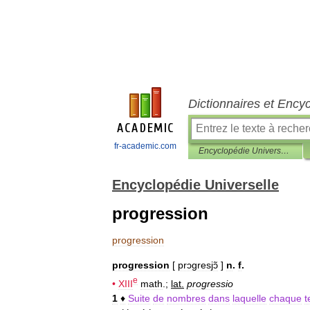
Dictionnaires et Ency
fr-academic.com
Encyclopédie Universelle
Encyclopédie Universelle
progression
progression
progression
[
prɔgresjɔ̃
]
n
.
f
.
e
•
XIII
math
.;
lat
.
progressio
1
♦
Suite
de
nombres
dans
laquelle
chaque
t