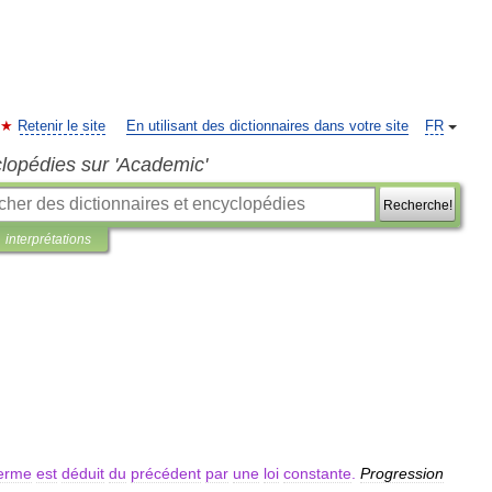
Retenir le site
En utilisant des dictionnaires dans votre site
FR
clopédies sur 'Academic'
Recherche!
interprétations
erme
est
déduit
du
précédent
par
une
loi
constante
.
Progression