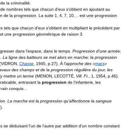
de
la
criminalité
.
de
nombres
tels
que
chacun
d
'
eux
s
'
obtient
en
ajoutant
au
on
de
la
progression
.
La
suite
1
,
4
,
7
,
10
,...
est
une
progression
es
tels
que
chacun
d
'
eux
s
'
obtient
en
multipliant
le
précédent
par
st
une
progression
géométrique
de
raison
3
.
gresser
dans
l
'
espace
,
dans
le
temps
.
Progression
d
'
une
armée
;
e
.
La
ligne
des
batteurs
se
met
alors
en
marche
;
la
progression
(
VIDRON
,
Chasse
,
1945
,
p
.
27
).
À
l
'
approche
des
«
mars
»
ravaux
des
champs
et
de
la
progression
régulière
du
jour
,
les
'
y
mettre
un
terme
(
MENON
,
LECOTTÉ
,
Vill
.
Fr
.
,
1
,
1954
,
p
.
46
)
:
raticable
,
entravant
la
progression
de
l
'
infanterie
,
les
rrain
conquis
...
ion
.
La
marche
est
la
progression
qu
'
affectionne
la
sangsue
9
).
s
se
déduisant
l
'
un
de
l
'
autre
par
addition
d
'
un
nombre
constant