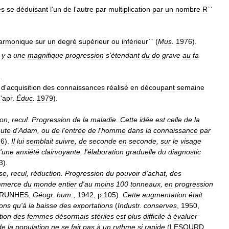
es
se
déduisant
l
'
un
de
l
'
autre
par
multiplication
par
un
nombre
R
``
armonique
sur
un
degré
supérieur
ou
inférieur
`` (
Mus
.
1976
).
y
a
une
magnifique
progression
s
'
étendant
du
do
grave
au
fa
.
d
'
acquisition
des
connaissances
réalisé
en
découpant
semaine
d
'
apr
.
Éduc
.
1979
).
ion
,
recul
.
Progression
de
la
maladie
.
Cette
idée
est
celle
de
la
ute
d
'
Adam
,
ou
de
l
'
entrée
de
l
'
homme
dans
la
connaissance
par
76
).
Il
lui
semblait
suivre
,
de
seconde
en
seconde
,
sur
le
visage
'
une
anxiété
clairvoyante
,
l
'
élaboration
graduelle
du
diagnostic
3
).
se
,
recul
,
réduction
.
Progression
du
pouvoir
d
'
achat
,
des
mmerce
du
monde
entier
d
'
au
moins
100
tonneaux
,
en
progression
RUNHES
,
Géogr
.
hum
.
,
1942
,
p
.
105
).
Cette
augmentation
était
ions
qu
'
à
la
baisse
des
exportations
(
Industr
.
conserves
,
1950
,
tion
des
femmes
désormais
stériles
est
plus
difficile
à
évaluer
de
la
population
ne
se
fait
pas
à
un
rythme
si
rapide
(
LESOURD
,