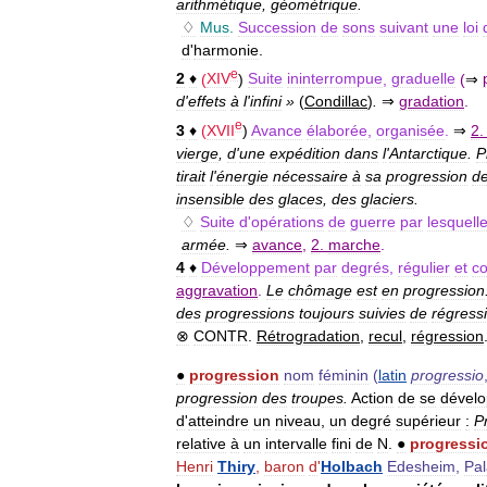
arithmétique
,
géométrique
.
♢
Mus
.
Succession
de
sons
suivant
une
loi
d
'
harmonie
.
e
2
♦
(
XIV
)
Suite
ininterrompue
,
graduelle
(
⇒
d
'
effets
à
l
'
infini
»
(
Condillac
)
.
⇒
gradation
.
e
3
♦
(
XVII
)
Avance
élaborée
,
organisée
.
⇒
2
vierge
,
d
'
une
expédition
dans
l
'
Antarctique
.
P
tirait
l
'
énergie
nécessaire
à
sa
progression
d
insensible
des
glaces
,
des
glaciers
.
♢
Suite
d
'
opérations
de
guerre
par
lesquell
armée
.
⇒
avance
,
2
.
marche
.
4
♦
Développement
par
degrés
,
régulier
et
co
aggravation
.
Le
chômage
est
en
progression
des
progressions
toujours
suivies
de
régress
⊗
CONTR
.
Rétrogradation
,
recul
,
régression
●
progression
nom
féminin
(
latin
progressio
progression
des
troupes
.
Action
de
se
dévelo
d
'
atteindre
un
niveau
,
un
degré
supérieur
:
P
relative
à
un
intervalle
fini
de
N
.
●
progressi
Henri
Thiry
,
baron
d
'
Holbach
Edesheim
,
Pal