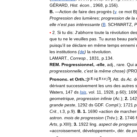
GÉRARD
,
Hist
.
écon
.
,
1968
,
p
.
156
).
B
.
—
Action
de
faire
des
progrès
(
v
.
ce
mot
B
Progression
des
lumières
;
progression
de
la
elle
n
'
est
pas
intéressante
(
B
.
SCHWARTZ
,
P
•
2
.
Si
tu
dis:
J
'
abhorre
toute
la
révolution
de
que
tu
ne
le
veuilles
pas
.
Tu
auras
beau
parl
puisqu
'
il
se
déclare
en
même
temps
ennemi
les
institutions
(
de
)
la
révolution
.
LAMART
.,
Corresp
.
,
1831
,
p
.
134
.
REM
.
Progressionnel
, -
elle
,
adj
.,
rare
.
Qui
progressionnelle
,
c
'
est
la
même
chose
)
(
PR
Prononc
.
et
Orth
.
:
[
].
Att
.
ds
Ac
.
d
dérivant
successivement
les
uns
des
autres
Waters
,
147
ds
Isis
,
vol
.
11
,
1928
,
p
.
60
);
169
geometrique
,
progression
infinie
(
Ac
.
);
2
.
142
grande
peste
,
1292
ds
GDF
.
Compl
.
);
1721
p
Crit
.
,
t
.
3
,
p
.
9
).
B
.
1
.
1690
«
action
de
marcher
astron
.
mois
de
progression
(
Trév
.
);
2
.
1746
Arts
,
p
.
XIII
);
3
.
1922
ling
.
aspect
de
progress
«
accroissement
,
développement
»,
dér
.
de
pr