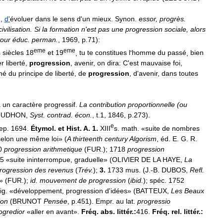
),
d
'
évoluer
dans
le
sens
d
'
un
mieux
.
Synon
.
essor
,
progrès
.
civilisation
.
Si
la
formation
n
'
est
pas
une
progression
sociale
,
alors
our
éduc
.
perman
.
,
1969
,
p
.
71
)
:
eme
eme
s
siècles
18
et
19
,
tu
te
constitues
l
'
homme
du
passé
,
bien
er
liberté
,
progression
,
avenir
,
on
dira:
C
'
est
mauvaise
foi
,
né
du
principe
de
liberté
,
de
progression
,
d
'
avenir
,
dans
toutes
a
un
caractère
progressif
.
La
contribution
proportionnelle
(
ou
OUDHON
,
Syst
.
contrad
.
écon
.
,
t
.
1
,
1846
,
p
.
273
).
e
ep
.
1694
.
Étymol
.
et
Hist
.
A
.
1
.
XIII
s
.
math
. «
suite
de
nombres
selon
une
même
loi
» (
A
thirteenth
century
Algorism
,
éd
.
E
.
G
.
R
.
0
progression
arithmetique
(
FUR
.);
1718
progression
5
«
suite
ininterrompue
,
graduelle
» (
OLIVIER
DE
LA
HAYE
,
La
rogression
des
revenus
(
Trév
.
);
3
.
1733
mus
. (
J
.-
B
.
DUBOS
,
Refl
.
» (
FUR
.);
id
.
mouvement
de
progression
(
ibid
.
);
spéc
.
1752
fig
. «
développement
,
progression
d
'
idées
» (
BATTEUX
,
Les
Beaux
ion
(
BRUNOT
Pensée
,
p
.
451
).
Empr
.
au
lat
.
progressio
ogredior
«
aller
en
avant
».
Fréq
.
abs
.
littér
.
:
416
.
Fréq
.
rel
.
littér
.
: