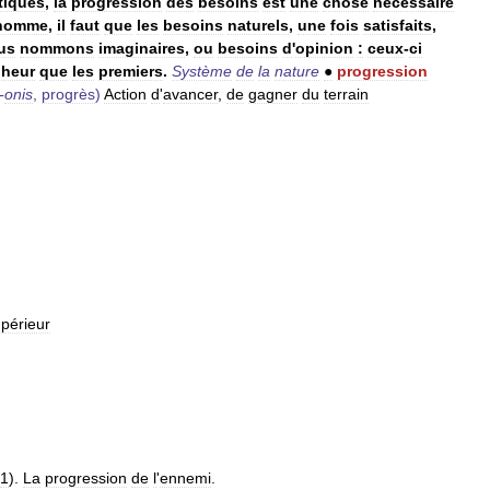
tiques
,
la
progression
des
besoins
est
une
chose
nécessaire
homme
,
il
faut
que
les
besoins
naturels
,
une
fois
satisfaits
,
us
nommons
imaginaires
,
ou
besoins
d
'
opinion
:
ceux
-
ci
heur
que
les
premiers
.
Système
de
la
nature
●
progression
-
onis
,
progrès
)
Action
d
'
avancer
,
de
gagner
du
terrain
périeur
1
).
La
progression
de
l
'
ennemi
.