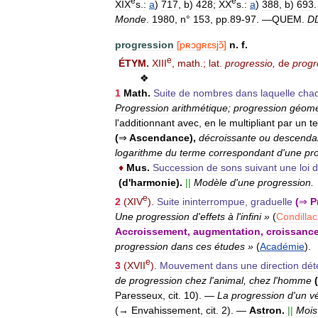
e
e
XIX
s
.
:
a
)
717
,
b
)
428
;
XX
s
.
:
a
)
388
,
b
)
693
Monde
.
1980
,
n
°
153
,
pp
.
89
-
97
. —
QUEM
.
D
progression
[
pʀɔgʀɛsjɔ̃
]
n
.
f
.
e
ÉTYM
.
XIII
,
math
.;
lat
.
progressio
,
de
progr
❖
1
Math
.
Suite
de
nombres
dans
laquelle
cha
Progression
arithmétique
;
progression
géomé
l
'
additionnant
avec
,
en
le
multipliant
par
un
t
(
⇒
Ascendance
),
décroissante
ou
descenda
logarithme
du
terme
correspondant
d
'
une
pr
♦
Mus
.
Succession
de
sons
suivant
une
loi
d
(
d
'
harmonie
).
||
Modèle
d
'
une
progression
.
e
2
(
XIV
).
Suite
ininterrompue
,
graduelle
(
⇒
P
Une
progression
d
'
effets
à
l
'
infini
»
(
Condillac
Accroissement
,
augmentation
,
croissanc
progression
dans
ces
études
»
(
Académie
).
e
3
(
XVII
).
Mouvement
dans
une
direction
dét
de
progression
chez
l
'
animal
,
chez
l
'
homme
(
Paresseux
,
cit
.
10
).
—
La
progression
d
'
un
v
(→
Envahissement
,
cit
.
2
).
—
Astron
.
||
Mois