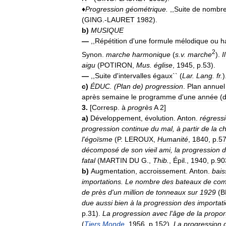
♦
Progression
géométrique
.
,,
Suite
de
nombr
(
GING
.-
LAURET
1982
).
b
)
MUSIQUE
—
,,
Répétition
d
'
une
formule
mélodique
ou
h
2
Synon
.
marche
harmonique
(
s
.
v
.
marche
).
Il
aigu
(
POTIRON
,
Mus
.
église
,
1945
,
p
.
53
).
—
,,
Suite
d
'
intervalles
égaux
`` (
Lar
.
Lang
.
fr
.
)
c
)
ÉDUC
.
(
Plan
de
)
progression
.
Plan
annuel
après
semaine
le
programme
d
'
une
année
(
3
.
[
Corresp
.
à
progrès
A
2
]
a
)
Développement
,
évolution
.
Anton
.
régress
progression
continue
du
mal
,
à
partir
de
la
ch
l
'
égoïsme
(
P
.
LEROUX
,
Humanité
,
1840
,
p
.
5
décomposé
de
son
vieil
ami
,
la
progression
d
fatal
(
MARTIN
DU
G
.,
Thib
.
,
Épil
.,
1940
,
p
.
90
b
)
Augmentation
,
accroissement
.
Anton
.
bais
importations
.
Le
nombre
des
bateaux
de
co
de
près
d
'
un
million
de
tonneaux
sur
1929
(
B
due
aussi
bien
à
la
progression
des
importat
p
.
31
).
La
progression
avec
l
'
âge
de
la
propor
(
Tiers
Monde
,
1956
,
p
.
152
).
La
progression