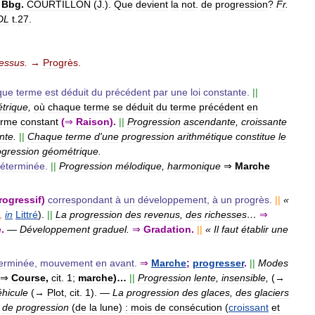
.
Bbg
.
COURTILLON
(
J
.).
Que
devient
la
not
.
de
progression
?
Fr
.
DL
t
.
27
.
essus
.
→
Progrès
.
que
terme
est
déduit
du
précédent
par
une
loi
constante
.
||
trique
,
où
chaque
terme
se
déduit
du
terme
précédent
en
erme
constant
(
⇒
Raison
).
||
Progression
ascendante
,
croissante
nte
.
||
Chaque
terme
d
'
une
progression
arithmétique
constitue
le
ogression
géométrique
.
éterminée
.
||
Progression
mélodique
,
harmonique
⇒
Marche
rogressif
)
correspondant
à
un
développement
,
à
un
progrès
.
||
«
,
in
Littré
).
||
La
progression
des
revenus
,
des
richesses
…
⇒
e
.
—
Développement
graduel
.
⇒
Gradation
.
||
«
Il
faut
établir
une
erminée
,
mouvement
en
avant
.
⇒
Marche
;
progresser
.
||
Modes
⇒
Course
,
cit
.
1
;
marche
)…
||
Progression
lente
,
insensible
,
(→
éhicule
(→
Plot
,
cit
.
1
).
—
La
progression
des
glaces
,
des
glaciers
de
progression
(
de
la
lune
)
:
mois
de
consécution
(
croissant
et