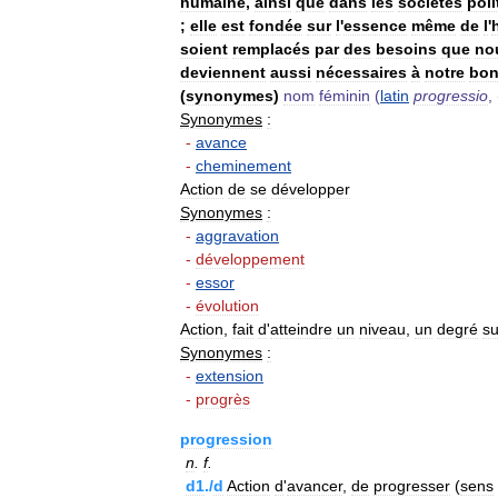
humaine
,
ainsi
que
dans
les
sociétés
poli
;
elle
est
fondée
sur
l
'
essence
même
de
l
'
soient
remplacés
par
des
besoins
que
no
deviennent
aussi
nécessaires
à
notre
bon
(
synonymes
)
nom
féminin
(
latin
progressio
,
Synonymes
:
-
avance
-
cheminement
Action
de
se
développer
Synonymes
:
-
aggravation
-
développement
-
essor
-
évolution
Action
,
fait
d
'
atteindre
un
niveau
,
un
degré
su
Synonymes
:
-
extension
-
progrès
progression
n
.
f
.
d1
./
d
Action
d
'
avancer
,
de
progresser
(
sens