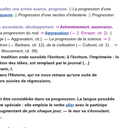
quelles
une
armée
avance
,
progresse
.
||
La
progression
d
'
une
guerre
.
||
Progression
d
'
une
section
d
'
infanterie
.
||
Progression
e
ascendante
,
développement
.
⇒
Acheminement
,
ascension
,
a
progression
du
mal
.
⇒
Aggravation
(→
2
.
Enrayer
,
cit
.
2
).
||
ge
(→
Aggravation
,
cit
.).
—
La
progression
de
la
science
.
⇒
2
.
ères
(→
Barbare
,
cit
.
12
),
de
la
civilisation
(→
Culturel
,
cit
.
1
)…
⇒
→
Mouvement
,
cit
.
39
).
tradition
orale
succède
l
'
écriture
;
à
l
'
écriture
,
l
'
imprimerie
:
le
tion
des
idées
,
est
remplacé
par
le
journal
(…)
arni
,
I
.
ans
l
'
Histoire
,
qui
ne
nous
retrace
qu
'
une
suite
de
urs
suivies
de
régressions
.
t
être
considérée
dans
sa
progression
.
La
langue
possède
me
spéciale
:
elle
emploie
le
verbe
aller
avec
le
participe
augmentant
de
prix
chaque
jour
; —
le
mur
va
s
'
écroulant
.
1
.