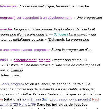
déterminée
.
Progression
mélodique
,
harmonique
:
marche
progressif
)
correspondant
à
un
développement
.
«
Une
progression
.
marche
.
Progression
d
'
un
groupe
d
'
explorateurs
dans
la
forêt
rogression
d
'
un
ascensionniste
.
—
(
Choses
)
Un
tramway
«
qui
e
bornes
métalliques
ou
plots
»
(
Duhamel
)
.
La
progression
es
une
armée
avance
,
progresse
.
Suivre
la
progression
d
'
une
ntinu
.
⇒
acheminement
,
progrès
.
Progression
du
mal
.
⇒
. «
L
'
Histoire
,
qui
ne
nous
retrace
qu
'
une
suite
de
catastrophes
et
ions
»
(
France
)
.
.
Interruption
.
,
-
onis
,
progrès
)
Action
d
'
avancer
,
de
gagner
du
terrain
:
La
pper
:
La
progression
de
la
maladie
est
inéluctable
.
Action
,
fait
rogression
du
chiffre
d
'
affaires
.
Suite
arithmétique
ou
géométrique
on
(
citations
)
nom
féminin
(
latin
progressio
,
-
onis
,
progrès
)
Paul
atinat
,
1723
-
Paris
1789
Dans
les
individus
de
l
'
espèce